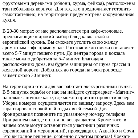
фруктовыми деревьями (яблони, хурма, фейхоа), расположены
три небольших корпуса. Для тех, кто предпочитает готовить
самостоятельно, на территории предусмотрена оборудованная
кухня.
В 20-30 метрах от нас располагаются три кафе-столовые,
предлагающие широкий выбор блюд кавказской и
европейской кухонь. Вы сможете утолить свою жажду
ароматным кофе прямо у нас. Расстояние до пляжа составляет
всего 5-7 минут пешего пути. До центра города и вокзала
также можно добраться за 5-7 минут. Благодаря
расположению дома, вы будете защищены от шума трассы и
железной дороги. Добраться до города на электропоезде
займет около 30 минут.
На территории отеля для вас работает экскурсионный пункт.
В 5 минутах ходьбы от нас вы найдете супермаркет «Магнит»,
на пляже - ночные кафе, где можно приятно провести вечер.
Уборка номеров осуществляется по вашему запросу. Здесь вам
гарантирован спокойный отдых всей семьей. Для
бронирования позвоните по указанному номеру телефона.
При раннем выезде оплата не возвращается. Кроме того, в
нашем отеле могут остановиться участники различных
соревнований и мероприятий, проходящих в АкваЛоо и Сочи.
Это выгодное решение, особенно с учетом проезда! Доехать