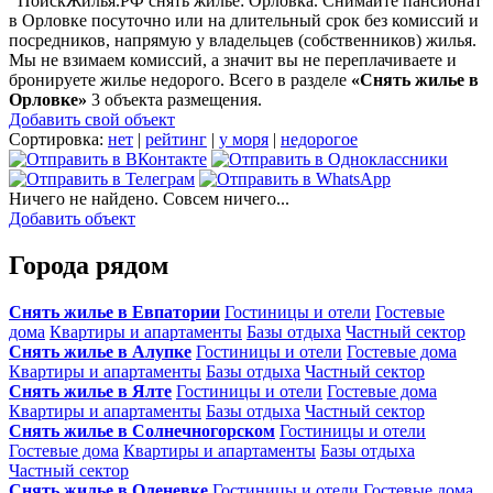
ПоискЖилья.РФ снять жилье: Орловка. Снимайте пансионат
в Орловке посуточно или на длительный срок без комиссий и
посредников, напрямую у владельцев (собственников) жилья.
Мы не взимаем комиссий, а значит вы не переплачиваете и
бронируете жилье недорого. Всего в разделе
«Снять жилье в
Орловке»
3 объекта размещения
.
Добавить свой объект
Сортировка:
нет
|
рейтинг
|
у моря
|
недорогое
Ничего не найдено. Совсем ничего...
Добавить объект
Города рядом
Снять жилье в Евпатории
Гостиницы и отели
Гостевые
дома
Квартиры и апартаменты
Базы отдыха
Частный сектор
Снять жилье в Алупке
Гостиницы и отели
Гостевые дома
Квартиры и апартаменты
Базы отдыха
Частный сектор
Снять жилье в Ялте
Гостиницы и отели
Гостевые дома
Квартиры и апартаменты
Базы отдыха
Частный сектор
Снять жилье в Солнечногорском
Гостиницы и отели
Гостевые дома
Квартиры и апартаменты
Базы отдыха
Частный сектор
Снять жилье в Оленевке
Гостиницы и отели
Гостевые дома