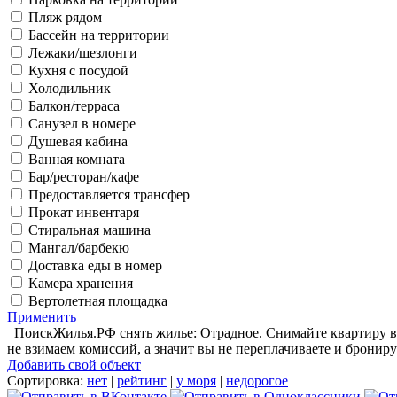
Пляж рядом
Бассейн на территории
Лежаки/шезлонги
Кухня с посудой
Холодильник
Балкон/терраса
Санузел в номере
Душевая кабина
Ванная комната
Бар/ресторан/кафе
Предоставляется трансфер
Прокат инвентаря
Стиральная машина
Мангал/барбекю
Доставка еды в номер
Камера хранения
Вертолетная площадка
Применить
ПоискЖилья.РФ снять жилье: Отрадное. Снимайте квартиру в 
не взимаем комиссий, а значит вы не переплачиваете и брониру
Добавить свой объект
Сортировка:
нет
|
рейтинг
|
у моря
|
недорогое