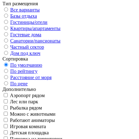
Тип размещения
Все варианты
Базы отдыха
Гостиницы/отели
Квартиры/апартаменты
Гостевые дома
Санатории/пансионаты
Частный сектор
Дом под ключ
Сортировка
По умолчанию
По рейтингу
Расстояние от моря
По цене
Дополнительно
Аэропорт рядом
Лес или парк
Рыбалка рядом
Можно с животными
Работают аниматоры
Игровая комната
Детская площадка
Парковка на территории