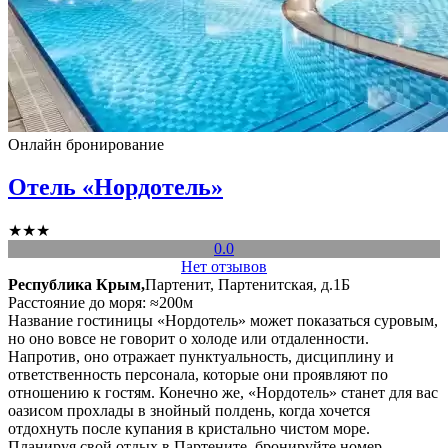
Онлайн бронирование
Отель «Нордотель»
★★★
0.0
Нет отзывов
Республика Крым,
Партенит, Партенитская, д.1Б
Расстояние до моря: ≈200м
Название гостиницы «Нордотель» может показаться суровым,
но оно вовсе не говорит о холоде или отдаленности.
Напротив, оно отражает пунктуальность, дисциплину и
ответственность персонала, которые они проявляют по
отношению к гостям. Конечно же, «Нордотель» станет для вас
оазисом прохлады в знойный полдень, когда хочется
отдохнуть после купания в кристально чистом море.
Планируя свой отдых в Партените, бронируйте номер