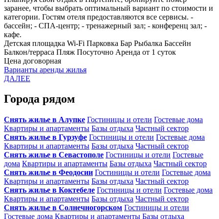
заранее, чтобы выбрать оптимальный вариант по стоимости и
категории. Гостям отеля предоставляются все сервисы. -
бассейн; - СПА-центр; - тренажерный зал; - конференц зал; -
кафе.
Детская площадка
Wi-Fi
Парковка
Бар
Рыбалка
Бассейн
Балкон/терраса
Пляж
Посуточно
Аренда от 1 суток
Цена договорная
Варианты аренды жилья
ДАЛЕЕ
Города рядом
Снять жилье в Алупке
Гостиницы и отели
Гостевые дома
Квартиры и апартаменты
Базы отдыха
Частный сектор
Снять жилье в Гурзуфе
Гостиницы и отели
Гостевые дома
Квартиры и апартаменты
Базы отдыха
Частный сектор
Снять жилье в Севастополе
Гостиницы и отели
Гостевые
дома
Квартиры и апартаменты
Базы отдыха
Частный сектор
Снять жилье в Феодосии
Гостиницы и отели
Гостевые дома
Квартиры и апартаменты
Базы отдыха
Частный сектор
Снять жилье в Коктебеле
Гостиницы и отели
Гостевые дома
Квартиры и апартаменты
Базы отдыха
Частный сектор
Снять жилье в Солнечногорском
Гостиницы и отели
Гостевые дома
Квартиры и апартаменты
Базы отдыха