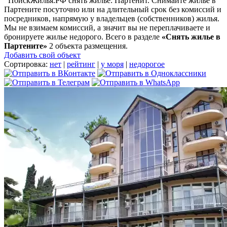
ПоискЖилья.РФ снять жилье: Партенит. Снимайте жилье в
Партените посуточно или на длительный срок без комиссий и
посредников, напрямую у владельцев (собственников) жилья.
Мы не взимаем комиссий, а значит вы не переплачиваете и
бронируете жилье недорого. Всего в разделе
«Снять жилье в
Партените»
2 объекта размещения
.
Добавить свой объект
Сортировка:
нет
|
рейтинг
|
у моря
|
недорогое