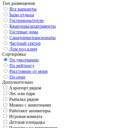
Тип размещения
Все варианты
Базы отдыха
Гостиницы/отели
Квартиры/апартаменты
Гостевые дома
Санатории/пансионаты
Частный сектор
Дом под ключ
Сортировка
По умолчанию
По рейтингу
Расстояние от моря
По цене
Дополнительно
Аэропорт рядом
Лес или парк
Рыбалка рядом
Можно с животными
Работают аниматоры
Игровая комната
Детская площадка
Парковка на территории