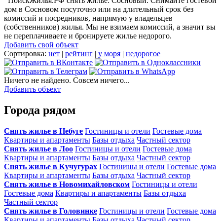
ПоискЖилья.РФ снять жилье: Сосновый. Снимайте гостевой
дом в Сосновом посуточно или на длительный срок без
комиссий и посредников, напрямую у владельцев
(собственников) жилья. Мы не взимаем комиссий, а значит вы
не переплачиваете и бронируете жилье недорого.
Добавить свой объект
Сортировка:
нет
|
рейтинг
|
у моря
|
недорогое
Ничего не найдено. Совсем ничего...
Добавить объект
Города рядом
Снять жилье в Небуге
Гостиницы и отели
Гостевые дома
Квартиры и апартаменты
Базы отдыха
Частный сектор
Снять жилье в Лоо
Гостиницы и отели
Гостевые дома
Квартиры и апартаменты
Базы отдыха
Частный сектор
Снять жилье в Кучугурах
Гостиницы и отели
Гостевые дома
Квартиры и апартаменты
Базы отдыха
Частный сектор
Снять жилье в Новомихайловском
Гостиницы и отели
Гостевые дома
Квартиры и апартаменты
Базы отдыха
Частный сектор
Снять жилье в Головинке
Гостиницы и отели
Гостевые дома
Квартиры и апартаменты
Базы отдыха
Частный сектор