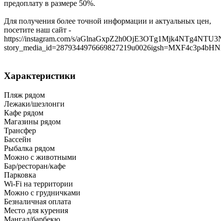
предоплату в размере 50%.
Для получения более точной информации и актуальных цен,
посетите наш сайт -
https://instagram.com/s/aGlnaGxpZ2h0OjE3OTg1Mjk4NTg4NTU3
story_media_id=2879344976669827219u0026igsh=MXF4c3p4bH
Характеристики
Пляж рядом
Лежаки/шезлонги
Кафе рядом
Магазины рядом
Трансфер
Бассейн
Рыбалка рядом
Можно с животными
Бар/ресторан/кафе
Парковка
Wi-Fi на территории
Можно с грудничками
Безналичная оплата
Место для курения
Мангал/барбекю