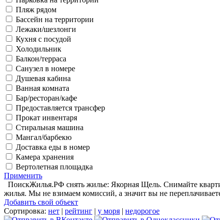
Пляж рядом
Бассейн на территории
Лежаки/шезлонги
Кухня с посудой
Холодильник
Балкон/терраса
Санузел в номере
Душевая кабина
Ванная комната
Бар/ресторан/кафе
Предоставляется трансфер
Прокат инвентаря
Стиральная машина
Мангал/барбекю
Доставка еды в номер
Камера хранения
Вертолетная площадка
Применить
ПоискЖилья.РФ снять жилье: Якорная Щель. Снимайте квартир
жилья. Мы не взимаем комиссий, а значит вы не переплачивает
Добавить свой объект
Сортировка:
нет
|
рейтинг
|
у моря
|
недорогое