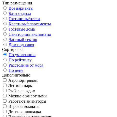
Тип размещения
Все варианты
Базы отдыха
Гостиницы/отели
Квартиры/апартаменты
Гостевые дома
Санатории/пансионаты
Частный сектор
Дом под ключ
Сортировка
По умолчанию
По рейтингу
Расстояние от моря
По цене
Дополнительно
Аэропорт рядом
Лес или парк
Рыбалка рядом
Можно с животными
Работают аниматоры
Игровая комната
Детская площадка
Парковка на территории