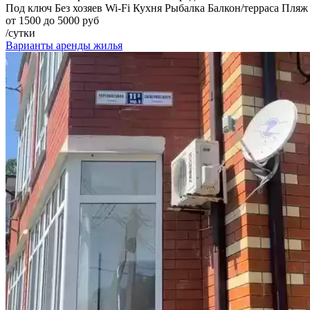
Под ключ
Без хозяев
Wi-Fi
Кухня
Рыбалка
Балкон/терраса
Пляж
от 1500 до 5000 руб
/сутки
Варианты аренды жилья