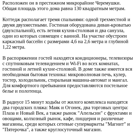
Расположен он в престижном микрорайоне Черемушки.
Общая площадь этого дома равна 130 квадратным метрам.
Коттедж располагает тремя спальнями: одной трехместной и
двумя двухместными. Гостиная оборудована диван-кроватью
(двухспальной), есть летняя кухня-столовая и два санузла,
один из которых совмещен с ванной. На участке обустроен
каркасный бассейн с размерами 4,6 на 2,6 метра и глубиной
1,22 метра.
В распоряжении гостей находятся кондиционеры, телевизоры
с спутниковым телевидением и Wi-Fi во всех комнатах,
гостиной и летней кухне-столовой. В доме также имеется вся
необходимая бытовая техника: микроволновая печь, кулер,
тостер, холодильник, стиральная машина-автомат и мангал.
Для комфортного пребывания предоставляются постельное
белье и полотенца.
В радиусе 15 минут ходьбы от жилого комплекса находятся
два городских пляжа: Маяк и Огонек, два торговых центра:
Плаза и Новый Век, а также рынок "Апельсин" с фруктами и
овощами, колхозный рынок, кафе, пиццерия и различные
магазины, среди которых сетевые супермаркеты "Магнит" и
"Пятерочка", а также круглосуточный магазин.