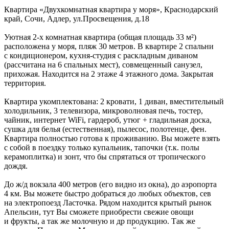
Квартира «Двухкомнатная квартира у моря»,
Краснодарский
край
,
Сочи, Адлер
,
ул.Просвещения, д.18
Уютная 2-х комнатная квартира (общая площадь 33 м²)
расположена у моря, пляж 30 метров. В квартире 2 спальни
с кондиционером, кухня-студия с раскладным диваном
(рассчитана на 6 спальных мест), совмещенный санузел,
прихожая. Находится на 2 этаже 4 этажного дома. Закрытая
территория.
Квартира укомплектована: 2 кровати, 1 диван, вместительный
холодильник, 3 телевизора, микроволновая печь, тостер,
чайник, интернет WiFi, гардероб, утюг + гладильная доска,
сушка для белья (естественная), пылесос, полотенце, фен.
Квартира полностью готова к проживанию. Вы можете взять
с собой в поездку только купальник, тапочки (т.к. полы
керамоплитка) и зонт, что бы спрятаться от тропического
дождя.
До ж/д вокзала 400 метров (его видно из окна), до аэропорта
4 км. Вы можете быстро добраться до любых объектов, сев
на электропоезд Ласточка. Рядом находится крытый рынок
Апельсин, тут Вы сможете приобрести свежие овощи
и фрукты, а так же молочную и др продукцию. Так же