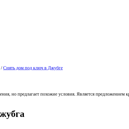
/
Снять дом под ключ в Джубге
ения, но предлагает похожие условия. Является предложением кр
Джубга