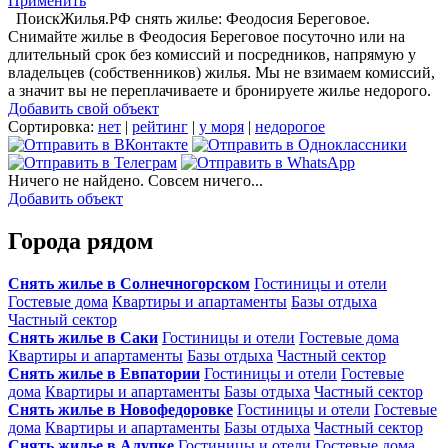
Применить
ПоискЖилья.РФ снять жилье: Феодосия Береговое.
Снимайте жилье в Феодосия Береговое посуточно или на
длительный срок без комиссий и посредников, напрямую у
владельцев (собственников) жилья. Мы не взимаем комиссий,
а значит вы не переплачиваете и бронируете жилье недорого.
Добавить свой объект
Сортировка:
нет
|
рейтинг
|
у моря
|
недорогое
Ничего не найдено. Совсем ничего...
Добавить объект
Города рядом
Снять жилье в Солнечногорском
Гостиницы и отели
Гостевые дома
Квартиры и апартаменты
Базы отдыха
Частный сектор
Снять жилье в Саки
Гостиницы и отели
Гостевые дома
Квартиры и апартаменты
Базы отдыха
Частный сектор
Снять жилье в Евпатории
Гостиницы и отели
Гостевые
дома
Квартиры и апартаменты
Базы отдыха
Частный сектор
Снять жилье в Новофедоровке
Гостиницы и отели
Гостевые
дома
Квартиры и апартаменты
Базы отдыха
Частный сектор
Снять жилье в Алупке
Гостиницы и отели
Гостевые дома