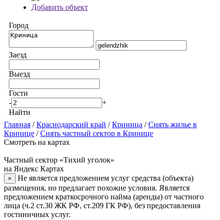
Добавить объект
Город
Заезд
Выезд
Гости
-
+
Найти
Главная
/
Краснодарский край
/
Криница
/
Снять жилье в
Кринице
/
Снять частный сектор в Кринице
Смотреть на картах
Частный сектор «Тихий уголок»
на Яндекс Картах
Не является предложением услуг средства (объекта)
×
размещения, но предлагает похожие условия. Является
предложением краткосрочного найма (аренды) от частного
лица (ч.2 ст.30 ЖК РФ, ст.209 ГК РФ), без предоставления
гостиничных услуг.