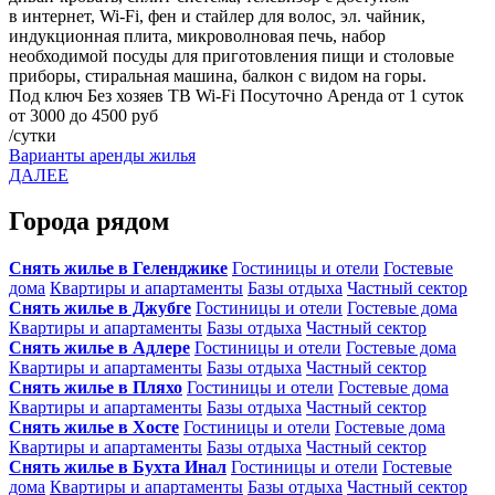
в интернет, Wi-Fi, фен и стайлер для волос, эл. чайник,
индукционная плита, микроволновая печь, набор
необходимой посуды для приготовления пищи и столовые
приборы, стиральная машина, балкон с видом на горы.
Под ключ
Без хозяев
ТВ
Wi-Fi
Посуточно
Аренда от 1 суток
от 3000 до 4500 руб
/сутки
Варианты аренды жилья
ДАЛЕЕ
Города рядом
Снять жилье в Геленджике
Гостиницы и отели
Гостевые
дома
Квартиры и апартаменты
Базы отдыха
Частный сектор
Снять жилье в Джубге
Гостиницы и отели
Гостевые дома
Квартиры и апартаменты
Базы отдыха
Частный сектор
Снять жилье в Адлере
Гостиницы и отели
Гостевые дома
Квартиры и апартаменты
Базы отдыха
Частный сектор
Снять жилье в Пляхо
Гостиницы и отели
Гостевые дома
Квартиры и апартаменты
Базы отдыха
Частный сектор
Снять жилье в Хосте
Гостиницы и отели
Гостевые дома
Квартиры и апартаменты
Базы отдыха
Частный сектор
Снять жилье в Бухта Инал
Гостиницы и отели
Гостевые
дома
Квартиры и апартаменты
Базы отдыха
Частный сектор