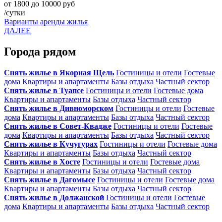
от 1800 до 10000 руб
/сутки
Варианты аренды жилья
ДАЛЕЕ
Города рядом
Снять жилье в Якорная Щель
Гостиницы и отели
Гостевые
дома
Квартиры и апартаменты
Базы отдыха
Частный сектор
Снять жилье в Туапсе
Гостиницы и отели
Гостевые дома
Квартиры и апартаменты
Базы отдыха
Частный сектор
Снять жилье в Дивноморском
Гостиницы и отели
Гостевые
дома
Квартиры и апартаменты
Базы отдыха
Частный сектор
Снять жилье в Совет-Квадже
Гостиницы и отели
Гостевые
дома
Квартиры и апартаменты
Базы отдыха
Частный сектор
Снять жилье в Кучугурах
Гостиницы и отели
Гостевые дома
Квартиры и апартаменты
Базы отдыха
Частный сектор
Снять жилье в Хосте
Гостиницы и отели
Гостевые дома
Квартиры и апартаменты
Базы отдыха
Частный сектор
Снять жилье в Дагомысе
Гостиницы и отели
Гостевые дома
Квартиры и апартаменты
Базы отдыха
Частный сектор
Снять жилье в Должанской
Гостиницы и отели
Гостевые
дома
Квартиры и апартаменты
Базы отдыха
Частный сектор