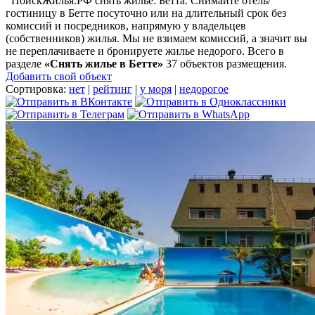
ПоискЖилья.РФ снять жилье: Бетта. Снимайте отель/
гостиницу в Бетте посуточно или на длительный срок без
комиссий и посредников, напрямую у владельцев
(собственников) жилья. Мы не взимаем комиссий, а значит вы
не переплачиваете и бронируете жилье недорого. Всего в
разделе
«Снять жилье в Бетте»
37 объектов размещения
.
Добавить свой объект
Сортировка:
нет
|
рейтинг
|
у моря
|
недорогое