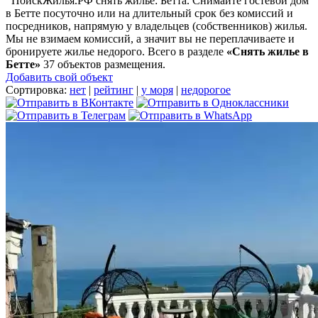
ПоискЖилья.РФ снять жилье: Бетта. Снимайте гостевой дом
в Бетте посуточно или на длительный срок без комиссий и
посредников, напрямую у владельцев (собственников) жилья.
Мы не взимаем комиссий, а значит вы не переплачиваете и
бронируете жилье недорого. Всего в разделе
«Снять жилье в
Бетте»
37 объектов размещения
.
Добавить свой объект
Сортировка:
нет
|
рейтинг
|
у моря
|
недорогое