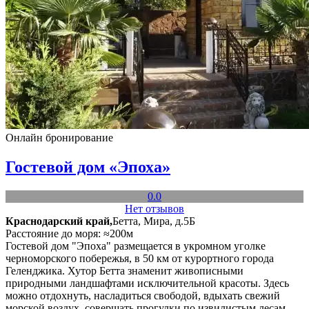
Онлайн бронирование
Гостевой дом «Эпоха»
0.0
Нет отзывов
Краснодарский край,
Бетта, Мира, д.5Б
Расстояние до моря: ≈200м
Гостевой дом "Эпоха" размещается в укромном уголке
черноморского побережья, в 50 км от курортного города
Геленджика. Хутор Бетта знаменит живописными
природными ландшафтами исключительной красоты. Здесь
можно отдохнуть, насладиться свободой, вдыхать свежий
морской воздух, совершать прогулки по извилистым лесам