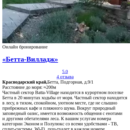
Онлайн бронирование
«Бетта-Вилладж»
5.0
4 отзыва
Краснодарский край,
Бетта, Подгорная, д.9/1
Расстояние до моря: ≈200м
Частный сектор Batta-Village находится в курортном поселке
Бетта в 20 минутах ходьбы от моря. Частный сектор находится
в лесу, в тихом, спокойном, уютном месте, где не слышно
прибрежных кафе и пляжного шума. Вокруг природный
заповедный оазис, имеется возможность общения с енотами
и другими обетателями леса. К вашим услугам номера
категории Эконом и Полулюкс со всеми удобствами - ТВ,
сплит-системы, Wi-Fi, душ-туалет в каждом номере.