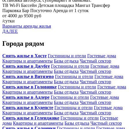
остановка автобуса, супермаркет и банкомат.
ТВ
Wi-Fi
Бассейн
Детская площадка
Мангал
Трансфер
Парковка
Бар
Посуточно
Аренда от 1 суток
от 4000 до 9500 руб
/сутки
Варианты аренды жилья
ДАЛЕЕ
Города рядом
Снять жилье в Хосте
Гостиницы и отели
Гостевые дома
Квартиры и апартаменты
Базы отдыха
Частный сектор
Снять жилье в Джубге
Гостиницы и отели
Гостевые дома
Квартиры и апартаменты
Базы отдыха
Частный сектор
Снять жилье в Витязево
Гостиницы и отели
Гостевые дома
Квартиры и апартаменты
Базы отдыха
Частный сектор
Снять жилье в Головинке
Гостиницы и отели
Гостевые дома
Квартиры и апартаменты
Базы отдыха
Частный сектор
Снять жилье в Адлере
Гостиницы и отели
Гостевые дома
Квартиры и апартаменты
Базы отдыха
Частный сектор
Снять жилье в Кудепсте
Гостиницы и отели
Гостевые дома
Квартиры и апартаменты
Базы отдыха
Частный сектор
Снять жилье в Геленджике
Гостиницы и отели
Гостевые
дома
Квартиры и апартаменты
Базы отдыха
Частный сектор
Снять жилье в Солоники
Гостиницы и отели
Гостевые дома