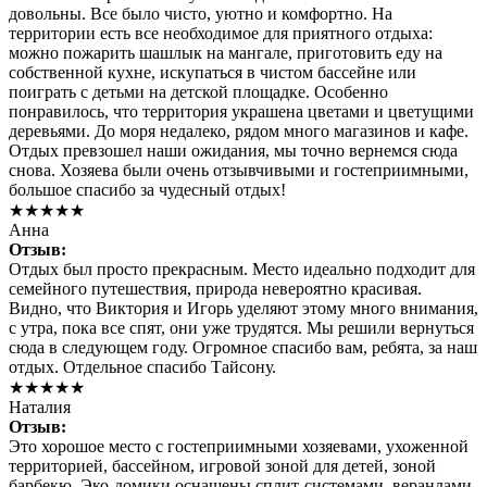
довольны. Все было чисто, уютно и комфортно. На
территории есть все необходимое для приятного отдыха:
можно пожарить шашлык на мангале, приготовить еду на
собственной кухне, искупаться в чистом бассейне или
поиграть с детьми на детской площадке. Особенно
понравилось, что территория украшена цветами и цветущими
деревьями. До моря недалеко, рядом много магазинов и кафе.
Отдых превзошел наши ожидания, мы точно вернемся сюда
снова. Хозяева были очень отзывчивыми и гостеприимными,
большое спасибо за чудесный отдых!
★★★★★
Анна
Отзыв:
Отдых был просто прекрасным. Место идеально подходит для
семейного путешествия, природа невероятно красивая.
Видно, что Виктория и Игорь уделяют этому много внимания,
с утра, пока все спят, они уже трудятся. Мы решили вернуться
сюда в следующем году. Огромное спасибо вам, ребята, за наш
отдых. Отдельное спасибо Тайсону.
★★★★★
Наталия
Отзыв:
Это хорошое место с гостеприимными хозяевами, ухоженной
территорией, бассейном, игровой зоной для детей, зоной
барбекю. Эко-домики оснащены сплит-системами, верандами