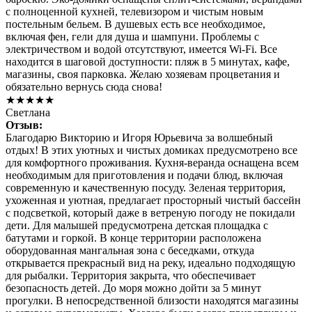
с полноценной кухней, телевизором и чистым новым
постельным бельем. В душевых есть все необходимое,
включая фен, гели для душа и шампуни. Проблемы с
электричеством и водой отсутствуют, имеется Wi-Fi. Все
находится в шаговой доступности: пляж в 5 минутах, кафе,
магазины, своя парковка. Желаю хозяевам процветания и
обязательно вернусь сюда снова!
★★★★★
Светлана
Отзыв:
Благодарю Викторию и Игоря Юрьевича за волшебный
отдых! В этих уютных и чистых домиках предусмотрено все
для комфортного проживания. Кухня-веранда оснащена всем
необходимым для приготовления и подачи блюд, включая
современную и качественную посуду. Зеленая территория,
ухоженная и уютная, предлагает просторный чистый бассейн
с подсветкой, который даже в ветреную погоду не покидали
дети. Для малышей предусмотрена детская площадка с
батутами и горкой. В конце территории расположена
оборудованная мангальная зона с беседками, откуда
открывается прекрасный вид на реку, идеально подходящую
для рыбалки. Территория закрыта, что обеспечивает
безопасность детей. До моря можно дойти за 5 минут
прогулки. В непосредственной близости находятся магазины