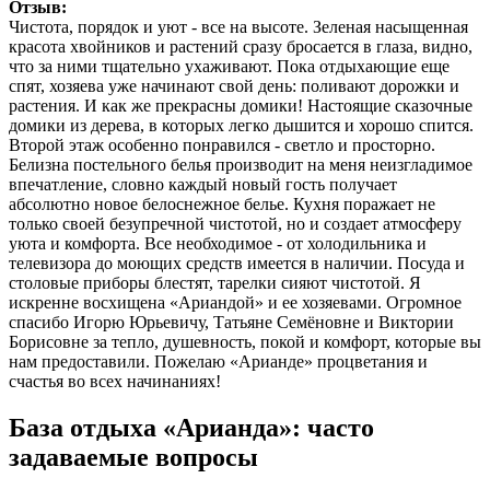
Отзыв:
Чистота, порядок и уют - все на высоте. Зеленая насыщенная
красота хвойников и растений сразу бросается в глаза, видно,
что за ними тщательно ухаживают. Пока отдыхающие еще
спят, хозяева уже начинают свой день: поливают дорожки и
растения. И как же прекрасны домики! Настоящие сказочные
домики из дерева, в которых легко дышится и хорошо спится.
Второй этаж особенно понравился - светло и просторно.
Белизна постельного белья производит на меня неизгладимое
впечатление, словно каждый новый гость получает
абсолютно новое белоснежное белье. Кухня поражает не
только своей безупречной чистотой, но и создает атмосферу
уюта и комфорта. Все необходимое - от холодильника и
телевизора до моющих средств имеется в наличии. Посуда и
столовые приборы блестят, тарелки сияют чистотой. Я
искренне восхищена «Ариандой» и ее хозяевами. Огромное
спасибо Игорю Юрьевичу, Татьяне Семëновне и Виктории
Борисовне за тепло, душевность, покой и комфорт, которые вы
нам предоставили. Пожелаю «Арианде» процветания и
счастья во всех начинаниях!
База отдыха «Арианда»: часто
задаваемые вопросы