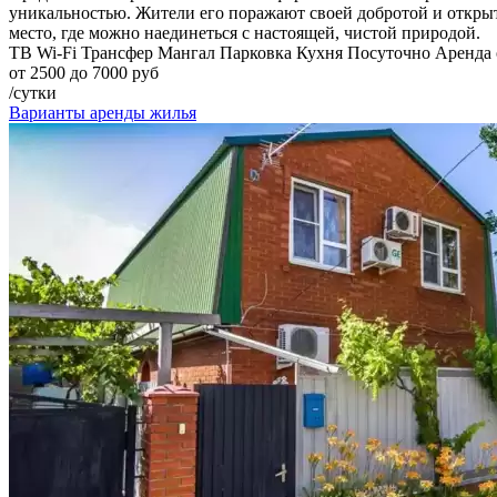
уникальностью. Жители его поражают своей добротой и открыт
место, где можно наединеться с настоящей, чистой природой.
ТВ
Wi-Fi
Трансфер
Мангал
Парковка
Кухня
Посуточно
Аренда 
от 2500 до 7000 руб
/сутки
Варианты аренды жилья