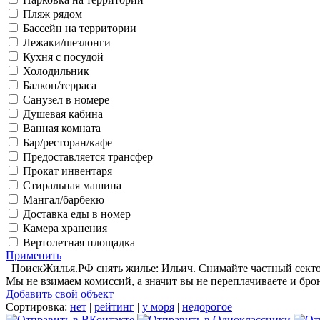
Пляж рядом
Бассейн на территории
Лежаки/шезлонги
Кухня с посудой
Холодильник
Балкон/терраса
Санузел в номере
Душевая кабина
Ванная комната
Бар/ресторан/кафе
Предоставляется трансфер
Прокат инвентаря
Стиральная машина
Мангал/барбекю
Доставка еды в номер
Камера хранения
Вертолетная площадка
Применить
ПоискЖилья.РФ снять жилье: Ильич. Снимайте частный сектор 
Мы не взимаем комиссий, а значит вы не переплачиваете и бро
Добавить свой объект
Сортировка:
нет
|
рейтинг
|
у моря
|
недорогое