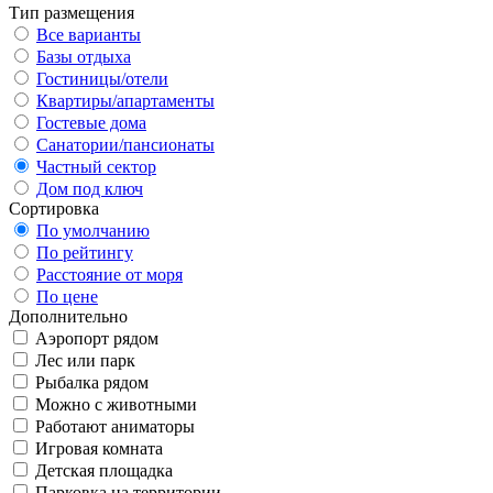
Тип размещения
Все варианты
Базы отдыха
Гостиницы/отели
Квартиры/апартаменты
Гостевые дома
Санатории/пансионаты
Частный сектор
Дом под ключ
Сортировка
По умолчанию
По рейтингу
Расстояние от моря
По цене
Дополнительно
Аэропорт рядом
Лес или парк
Рыбалка рядом
Можно с животными
Работают аниматоры
Игровая комната
Детская площадка
Парковка на территории