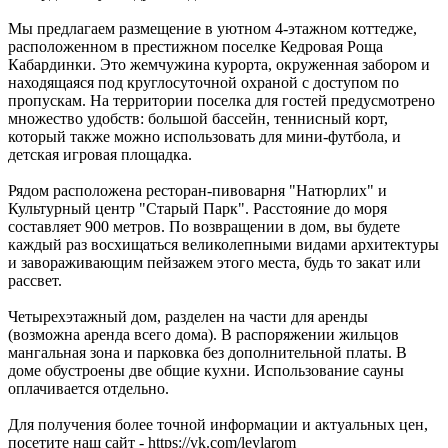
Мы предлагаем размещение в уютном 4-этажном коттедже,
расположенном в престижном поселке Кедровая Роща
Кабардинки. Это жемчужина курорта, окруженная забором и
находящаяся под круглосуточной охраной с доступом по
пропускам. На территории поселка для гостей предусмотрено
множество удобств: большой бассейн, теннисный корт,
который также можно использовать для мини-футбола, и
детская игровая площадка.
Рядом расположена ресторан-пивоварня "Натюрлих" и
Культурный центр "Старый Парк". Расстояние до моря
составляет 900 метров. По возвращении в дом, вы будете
каждый раз восхищаться великолепными видами архитектуры
и завораживающим пейзажем этого места, будь то закат или
рассвет.
Четырехэтажный дом, разделен на части для аренды
(возможна аренда всего дома). В распоряжении жильцов
мангальная зона и парковка без дополнительной платы. В
доме обустроены две общие кухни. Использование сауны
оплачивается отдельно.
Для получения более точной информации и актуальных цен,
посетите наш сайт - https://vk.com/leylarom