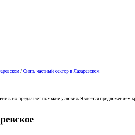
заревском
/
Снять частный сектор в Лазаревском
ения, но предлагает похожие условия. Является предложением кр
ревское