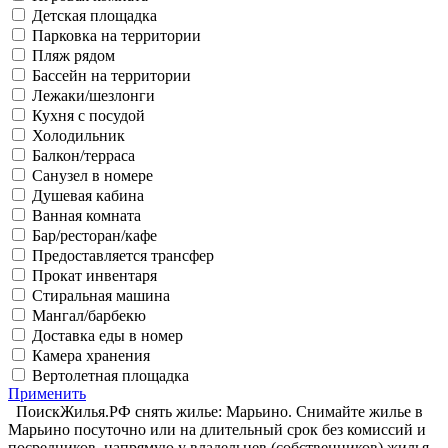
Детская площадка
Парковка на территории
Пляж рядом
Бассейн на территории
Лежаки/шезлонги
Кухня с посудой
Холодильник
Балкон/терраса
Санузел в номере
Душевая кабина
Ванная комната
Бар/ресторан/кафе
Предоставляется трансфер
Прокат инвентаря
Стиральная машина
Мангал/барбекю
Доставка еды в номер
Камера хранения
Вертолетная площадка
Применить
ПоискЖилья.РФ снять жилье: Марьино. Снимайте жилье в
Марьино посуточно или на длительный срок без комиссий и
посредников, напрямую у владельцев (собственников) жилья.