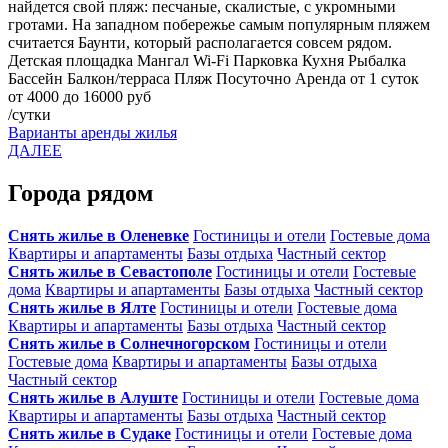
найдется свой пляж: песчаные, скалистые, с укромными
гротами. На западном побережье самым популярным пляжем
считается Баунти, который располагается совсем рядом.
Детская площадка
Мангал
Wi-Fi
Парковка
Кухня
Рыбалка
Бассейн
Балкон/терраса
Пляж
Посуточно
Аренда от 1 суток
от 4000 до 16000 руб
/сутки
Варианты аренды жилья
ДАЛЕЕ
Города рядом
Снять жилье в Оленевке
Гостиницы и отели
Гостевые дома
Квартиры и апартаменты
Базы отдыха
Частный сектор
Снять жилье в Севастополе
Гостиницы и отели
Гостевые
дома
Квартиры и апартаменты
Базы отдыха
Частный сектор
Снять жилье в Ялте
Гостиницы и отели
Гостевые дома
Квартиры и апартаменты
Базы отдыха
Частный сектор
Снять жилье в Солнечногорском
Гостиницы и отели
Гостевые дома
Квартиры и апартаменты
Базы отдыха
Частный сектор
Снять жилье в Алуште
Гостиницы и отели
Гостевые дома
Квартиры и апартаменты
Базы отдыха
Частный сектор
Снять жилье в Судаке
Гостиницы и отели
Гостевые дома