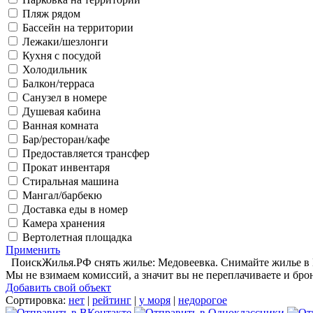
Пляж рядом
Бассейн на территории
Лежаки/шезлонги
Кухня с посудой
Холодильник
Балкон/терраса
Санузел в номере
Душевая кабина
Ванная комната
Бар/ресторан/кафе
Предоставляется трансфер
Прокат инвентаря
Стиральная машина
Мангал/барбекю
Доставка еды в номер
Камера хранения
Вертолетная площадка
Применить
ПоискЖилья.РФ снять жилье: Медовеевка. Снимайте жилье в М
Мы не взимаем комиссий, а значит вы не переплачиваете и бро
Добавить свой объект
Сортировка:
нет
|
рейтинг
|
у моря
|
недорогое