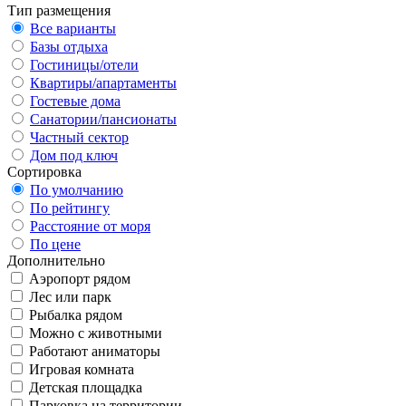
Тип размещения
Все варианты
Базы отдыха
Гостиницы/отели
Квартиры/апартаменты
Гостевые дома
Санатории/пансионаты
Частный сектор
Дом под ключ
Сортировка
По умолчанию
По рейтингу
Расстояние от моря
По цене
Дополнительно
Аэропорт рядом
Лес или парк
Рыбалка рядом
Можно с животными
Работают аниматоры
Игровая комната
Детская площадка
Парковка на территории