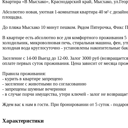
Квартира «В Мысхако»,
Краснодарский край
,
Мысхако
,
ул.Геор
Абсолютно новая, уютная 1-комнатная квартира 40 м² с дизайн
площадка.
До пляжа Мысхако 10 минут пешком. Рядом Пятерочка, Фикс Пр
В квартире есть абсолютно все для комфортного проживания 5 ч
холодильник, микроволновая печь, стиральная машина, фен, утю
холодная вода круглосуточно - установлены накопительные бак
Заселение с 14-00 Выезд до 12-00. Залог 3000 руб (возвращает
оплате первых суток проживания. Цена зависит от месяца прож
Правила проживания:
- курить в квартире запрещено
- заселение с животными по согласованию
- запрещены шумные вечеринки
- в случае порчи имущества, утери ключей - залог не возвращае
Ждем вас к нам в гости. При бронировании от 5 суток - подаро
Характеристики