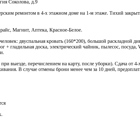
гия Соколова, д.9
ерским ремонтом в 4-х этажном доме на 1-м этаже. Тихий закры
айс, Магнит, Аптека, Красное-Белое.
еловек: двуспальная кровать (160*200), большой раскладной див
г + гладильная доска, электрический чайник, пылесос, посуда, 
и.
ся при выезде, перечислением на карту, после уборки). Сдача от
ивания. В случае отмены брони менее чем за 10 дней, предоплат
тся
к.