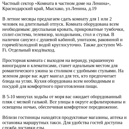
Частный сектор «Комната в частном доме на Ленина»,
Краснодарский край
,
Мысхако
,
ул.Ленина, д.19
В летние месяцы предлагаем сдать комнату для 1 или 2
человек на длительный отпуск. Комната оборудована всем
необходимым: двуспальная кровать, прикроватные тумбочки,
сплит-система, телевизор, холодильник, стол и стулья. В
наличии санузел с душевой кабиной, унитазом, раковиной и
горячей/холодной водой круглосуточно. Также доступен Wi-
Fi. Отдельный вход/выход.
Просторная комната с выходом на веранду, украшенную
виноградом и клематисами, станет идеальным местом для
романтического ужина за столиком с удобными стульями. На
зеленом дворе вас ждет мангал для тех, кто предпочитает
блюда на углях. Кухня оборудована всем необходимым и
посудой для комфортного приготовления пищи.
В 5-10 минутах ходьбы от моря вас ожидает оборудованный
пляж с мелкой галькой. Все улицы в округе асфальтированы и
освещены ночью, обеспечивая комфортное передвижение.
Вблизи гостиницы находятся продуктовые магазины, аптека и
остановка маршрутных такси. Для удобства гостей доступна
служба доставки еды.