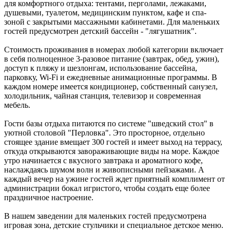
для комфортного отдыха: тентами, перголами, лежаками,
душевыми, туалетом, медицинским пунктом, кафе и спа-
зоной с закрытыми массажными кабинетами. Для маленьких
гостей предусмотрен детский бассейн - "лягушатник".
Стоимость проживания в номерах любой категории включает
в себя полноценное 3-разовое питание (завтрак, обед, ужин),
доступ к пляжу и шезлонгам, использование бассейна,
парковку, Wi-Fi и ежедневные анимационные программы. В
каждом номере имеется кондиционер, собственный санузел,
холодильник, чайная станция, телевизор и современная
мебель.
Гости базы отдыха питаются по системе "шведский стол" в
уютной столовой "Перловка". Это просторное, отдельно
стоящее здание вмещает 300 гостей и имеет выход на террасу,
откуда открываются завораживающие виды на море. Каждое
утро начинается с вкусного завтрака и ароматного кофе,
наслаждаясь шумом волн и живописными пейзажами. А
каждый вечер на ужине гостей ждет приятный комплимент от
администрации бокал игристого, чтобы создать еще более
праздничное настроение.
В нашем заведении для маленьких гостей предусмотрена
игровая зона, детские стульчики и специальное детское меню.