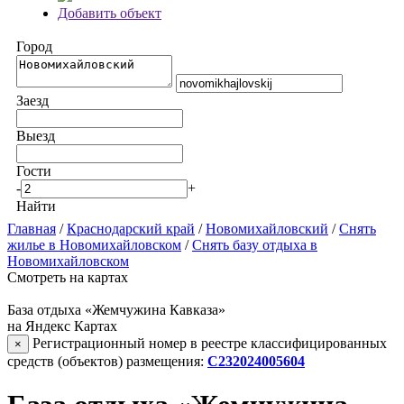
Добавить объект
Город
Заезд
Выезд
Гости
-
+
Найти
Главная
/
Краснодарский край
/
Новомихайловский
/
Снять
жилье в Новомихайловском
/
Снять базу отдыха в
Новомихайловском
Смотреть на картах
База отдыха «Жемчужина Кавказа»
на Яндекс Картах
Регистрационный номер в реестре классифицированных
×
средств (объектов) размещения:
С232024005604