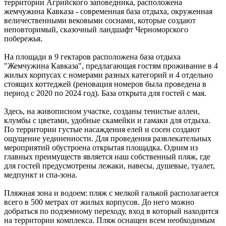
территории Агрийского заповедника, расположена
жемчужина Кавказа - современная база отдыха, окруженная
величественными вековыми соснами, которые создают
неповторимый, сказочный ландшафт Черноморского
побережья.
На площади в 9 гектаров расположена база отдыха
"Жемчужина Кавказа", предлагающая гостям проживание в 4
жилых корпусах с номерами разных категорий и 4 отдельно
стоящих коттеджей (реновация номеров была проведена в
период с 2020 по 2024 год). База открыта для гостей с мая.
Здесь, на живописном участке, созданы тенистые аллеи,
клумбы с цветами, удобные скамейки и гамаки для отдыха.
По территории густые насаждения елей и сосен создают
ощущение уединенности. Для проведения развлекательных
мероприятий обустроена открытая площадка. Одним из
главных преимуществ является наш собственный пляж, где
для гостей предусмотрены лежаки, навесы, душевые, туалет,
медпункт и спа-зона.
Пляжная зона и водоем: пляж с мелкой галькой располагается
всего в 500 метрах от жилых корпусов. До него можно
добраться по подземному переходу, вход в который находится
на территории комплекса. Пляж оснащен всем необходимым