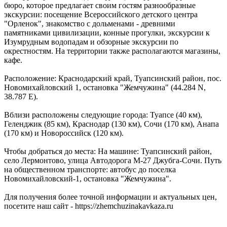
бюро, которое предлагает своим гостям разнообразные
экскурсии: посещение Всероссийского детского центра
"Орленок", знакомство с дольменами - древними
памятниками цивилизации, конные прогулки, экскурсии к
Изумрудным водопадам и обзорные экскурсии по
окрестностям. На территории также располагаются магазины,
кафе.
Расположение: Краснодарский край, Туапсинский район, пос.
Новомихайловский 1, остановка "Жемчужина" (44.284 N,
38.787 E).
Вблизи расположены следующие города: Туапсе (40 км),
Геленджик (85 км), Краснодар (130 км), Сочи (170 км), Анапа
(170 км) и Новороссийск (120 км).
Чтобы добраться до места: На машине: Туапсинский район,
село Лермонтово, улица Автодорога М-27 Джубга-Сочи. Путь
на общественном транспорте: автобус до поселка
Новомихайловский-1, остановка "Жемчужина".
Для получения более точной информации и актуальных цен,
посетите наш сайт - https://zhemchuzinakavkaza.ru