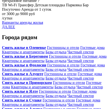
трехразовое питание ?
ТВ
Wi-Fi
Трансфер
Детская площадка
Парковка
Бар
Посуточно
Аренда от 1 суток
от 3000 до 9000 руб
/сутки
Варианты аренды жилья
ДАЛЕЕ
Города рядом
Снять жилье в Оленевке
Гостиницы и отели
Гостевые дома
Квартиры и апартаменты
Базы отдыха
Частный сектор
Снять жилье в Береговом
Гостиницы и отели
Гостевые дома
Квартиры и апартаменты
Базы отдыха
Частный сектор
Снять жилье в Феодосии
Гостиницы и отели
Гостевые дома
Квартиры и апартаменты
Базы отдыха
Частный сектор
Снять жилье в Алуште
Гостиницы и отели
Гостевые дома
Квартиры и апартаменты
Базы отдыха
Частный сектор
Снять жилье в Приморском
Гостиницы и отели
Гостевые
дома
Квартиры и апартаменты
Базы отдыха
Частный сектор
Снять жилье в Ялте
Гостиницы и отели
Гостевые дома
Квартиры и апартаменты
Базы отдыха
Частный сектор
Снять жилье в Судаке
Гостиницы и отели
Гостевые дома
Квартиры и апартаменты
Базы отдыха
Частный сектор
Снять жилье в Алупке
Гостиницы и отели
Гостевые дома