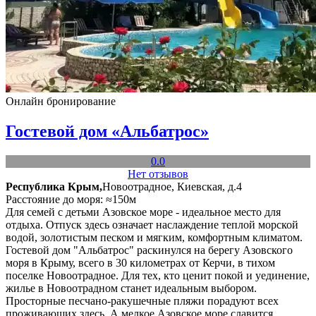
Онлайн бронирование
Гостевой дом «Альбатрос»
0.0
Нет отзывов
Республика Крым,
Новоотрадное, Киевская, д.4
Расстояние до моря: ≈150м
Для семей с детьми Азовское море - идеальное место для
отдыха. Отпуск здесь означает наслаждение теплой морской
водой, золотистым песком и мягким, комфортным климатом.
Гостевой дом "Альбатрос" раскинулся на берегу Азовского
моря в Крыму, всего в 30 километрах от Керчи, в тихом
поселке Новоотрадное. Для тех, кто ценит покой и уединение,
жилье в Новоотрадном станет идеальным выбором.
Просторные песчано-ракушечные пляжи порадуют всех
проживающих здесь. А мелкое Азовское море славится