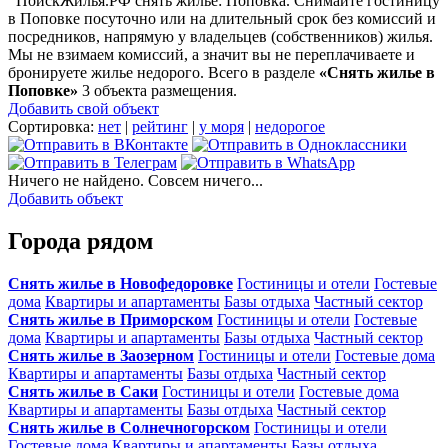
ПоискЖилья.РФ снять жилье: Поповка. Снимайте гостиницу
в Поповке посуточно или на длительный срок без комиссий и
посредников, напрямую у владельцев (собственников) жилья.
Мы не взимаем комиссий, а значит вы не переплачиваете и
бронируете жилье недорого. Всего в разделе
«Снять жилье в
Поповке»
3 объекта размещения
.
Добавить свой объект
Сортировка:
нет
|
рейтинг
|
у моря
|
недорогое
Ничего не найдено. Совсем ничего...
Добавить объект
Города рядом
Снять жилье в Новофедоровке
Гостиницы и отели
Гостевые
дома
Квартиры и апартаменты
Базы отдыха
Частный сектор
Снять жилье в Приморском
Гостиницы и отели
Гостевые
дома
Квартиры и апартаменты
Базы отдыха
Частный сектор
Снять жилье в Заозерном
Гостиницы и отели
Гостевые дома
Квартиры и апартаменты
Базы отдыха
Частный сектор
Снять жилье в Саки
Гостиницы и отели
Гостевые дома
Квартиры и апартаменты
Базы отдыха
Частный сектор
Снять жилье в Солнечногорском
Гостиницы и отели
Гостевые дома
Квартиры и апартаменты
Базы отдыха