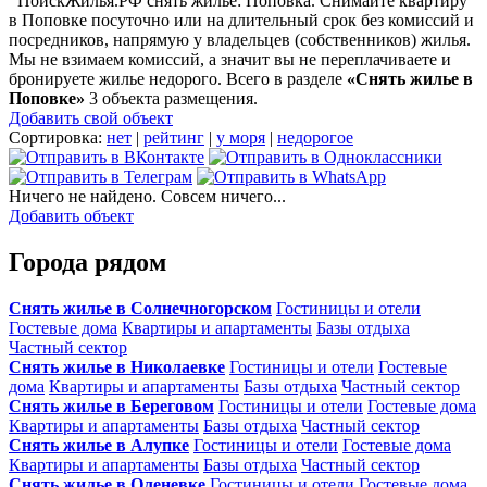
ПоискЖилья.РФ снять жилье: Поповка. Снимайте квартиру
в Поповке посуточно или на длительный срок без комиссий и
посредников, напрямую у владельцев (собственников) жилья.
Мы не взимаем комиссий, а значит вы не переплачиваете и
бронируете жилье недорого. Всего в разделе
«Снять жилье в
Поповке»
3 объекта размещения
.
Добавить свой объект
Сортировка:
нет
|
рейтинг
|
у моря
|
недорогое
Ничего не найдено. Совсем ничего...
Добавить объект
Города рядом
Снять жилье в Солнечногорском
Гостиницы и отели
Гостевые дома
Квартиры и апартаменты
Базы отдыха
Частный сектор
Снять жилье в Николаевке
Гостиницы и отели
Гостевые
дома
Квартиры и апартаменты
Базы отдыха
Частный сектор
Снять жилье в Береговом
Гостиницы и отели
Гостевые дома
Квартиры и апартаменты
Базы отдыха
Частный сектор
Снять жилье в Алупке
Гостиницы и отели
Гостевые дома
Квартиры и апартаменты
Базы отдыха
Частный сектор
Снять жилье в Оленевке
Гостиницы и отели
Гостевые дома