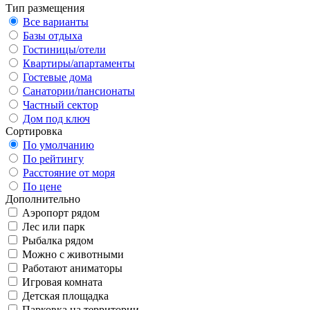
Тип размещения
Все варианты
Базы отдыха
Гостиницы/отели
Квартиры/апартаменты
Гостевые дома
Санатории/пансионаты
Частный сектор
Дом под ключ
Сортировка
По умолчанию
По рейтингу
Расстояние от моря
По цене
Дополнительно
Аэропорт рядом
Лес или парк
Рыбалка рядом
Можно с животными
Работают аниматоры
Игровая комната
Детская площадка
Парковка на территории