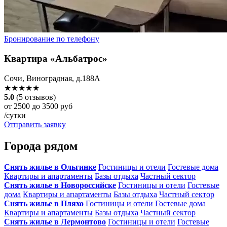
Бронирование по телефону
Квартира «Альбатрос»
Сочи, Виноградная, д.188А
★★★★★
5.0
(5 отзывов)
от 2500 до 3500 руб
/сутки
Отправить заявку
Города рядом
Снять жилье в Ольгинке
Гостиницы и отели
Гостевые дома
Квартиры и апартаменты
Базы отдыха
Частный сектор
Снять жилье в Новороссийске
Гостиницы и отели
Гостевые
дома
Квартиры и апартаменты
Базы отдыха
Частный сектор
Снять жилье в Пляхо
Гостиницы и отели
Гостевые дома
Квартиры и апартаменты
Базы отдыха
Частный сектор
Снять жилье в Лермонтово
Гостиницы и отели
Гостевые