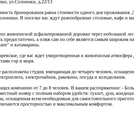
ики
,
ул.Солоники, д.22/13
оимость бронирования равна стоимости одного дня проживания. 
олоники. В поселке вас ждут разнообразные столовые, кафе и м
я по живописной асфальтированной дорожке через небольшой лес
есь предостаточно, а пляж сам по себе является самым широким 
ане" и катамараны.
аревское, где вас ждет умиротворенная и живописная атмосфера
ами гор и моря.
расположена студия, вмещающая до четырех человек, оснащенна
лектроплита, электрочайник, раковина, посуда и холодильник.
щих компанию от 7 до 8 человек. В вашем распоряжении: - Боль
местный номер с полным набором удобств: туалет, душ, кондицио
аты, оснащенная всем необходимым для самостоятельного пригото
отличаются просторностью и максимальным комфортом.