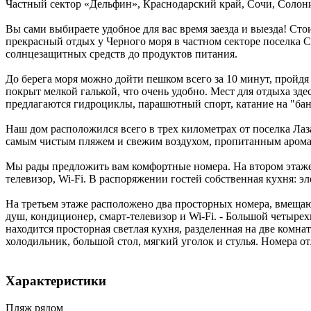
Частный сектор «Дельфин»,
Краснодарский край
,
Сочи, Солон
Вы сами выбираете удобное для вас время заезда и выезда! Ст
прекрасный отдых у Черного моря в частном секторе поселка С
солнцезащитных средств до продуктов питания.
До берега моря можно дойти пешком всего за 10 минут, пройд
покрыт мелкой галькой, что очень удобно. Мест для отдыха зд
предлагаются гидроциклы, парашютный спорт, катание на "бан
Наш дом расположился всего в трех километрах от поселка Лаз
самым чистым пляжем и свежим воздухом, пропитанным аромат
Мы рады предложить вам комфортные номера. На втором этаже 
телевизор, Wi-Fi. В распоряжении гостей собственная кухня: э
На третьем этаже расположено два просторных номера, вмещаю
душ, кондиционер, смарт-телевизор и Wi-Fi. - Большой четырех
находится просторная светлая кухня, разделенная на две комн
холодильник, большой стол, мягкий уголок и стулья. Номера 
Характеристики
Пляж рядом