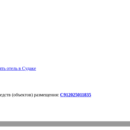
ть отель в Судаке
дств (объектов) размещения:
С912025011835