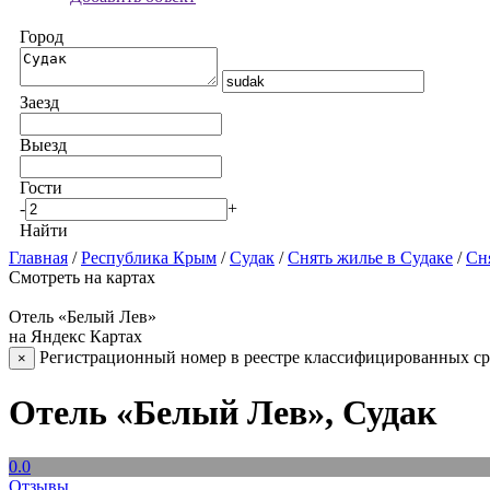
Город
Заезд
Выезд
Гости
-
+
Найти
Главная
/
Республика Крым
/
Судак
/
Снять жилье в Судаке
/
Сня
Смотреть на картах
Отель «Белый Лев»
на Яндекс Картах
Регистрационный номер в реестре классифицированных сре
×
Отель «Белый Лев», Судак
0.0
Отзывы