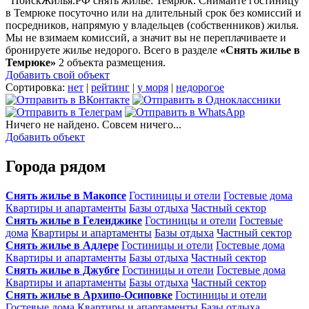
ПоискЖилья.РФ снять жилье: Темрюк. Снимайте гостиницу
в Темрюке посуточно или на длительный срок без комиссий и
посредников, напрямую у владельцев (собственников) жилья.
Мы не взимаем комиссий, а значит вы не переплачиваете и
бронируете жилье недорого. Всего в разделе
«Снять жилье в
Темрюке»
2 объекта размещения
.
Добавить свой объект
Сортировка:
нет
|
рейтинг
|
у моря
|
недорогое
Ничего не найдено. Совсем ничего...
Добавить объект
Города рядом
Снять жилье в Макопсе
Гостиницы и отели
Гостевые дома
Квартиры и апартаменты
Базы отдыха
Частный сектор
Снять жилье в Геленджике
Гостиницы и отели
Гостевые
дома
Квартиры и апартаменты
Базы отдыха
Частный сектор
Снять жилье в Адлере
Гостиницы и отели
Гостевые дома
Квартиры и апартаменты
Базы отдыха
Частный сектор
Снять жилье в Джубге
Гостиницы и отели
Гостевые дома
Квартиры и апартаменты
Базы отдыха
Частный сектор
Снять жилье в Архипо-Осиповке
Гостиницы и отели
Гостевые дома
Квартиры и апартаменты
Базы отдыха