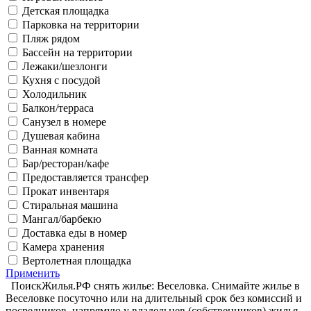
Детская площадка
Парковка на территории
Пляж рядом
Бассейн на территории
Лежаки/шезлонги
Кухня с посудой
Холодильник
Балкон/терраса
Санузел в номере
Душевая кабина
Ванная комната
Бар/ресторан/кафе
Предоставляется трансфер
Прокат инвентаря
Стиральная машина
Мангал/барбекю
Доставка еды в номер
Камера хранения
Вертолетная площадка
Применить
ПоискЖилья.РФ снять жилье: Веселовка. Снимайте жилье в
Веселовке посуточно или на длительный срок без комиссий и
посредников, напрямую у владельцев (собственников) жилья.