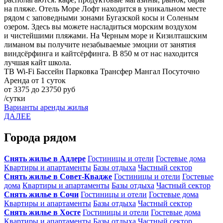
на пляже. Отель Море Лофт находится в уникальном месте
рядом с заповедными зонами Бугазской косы и Соленым
озером. Здесь вы можете насладиться морским воздухом
и чистейшими пляжами. На Черным море и Кизилташским
лиманом вы получите незабываемые эмоции от занятия
виндсёрфинга и кайтсёрфинга. В 850 м от нас находится
лучшая кайт школа.
ТВ
Wi-Fi
Бассейн
Парковка
Трансфер
Мангал
Посуточно
Аренда от 1 суток
от 3375 до 23750 руб
/сутки
Варианты аренды жилья
ДАЛЕЕ
Города рядом
Снять жилье в Адлере
Гостиницы и отели
Гостевые дома
Квартиры и апартаменты
Базы отдыха
Частный сектор
Снять жилье в Совет-Квадже
Гостиницы и отели
Гостевые
дома
Квартиры и апартаменты
Базы отдыха
Частный сектор
Снять жилье в Сочи
Гостиницы и отели
Гостевые дома
Квартиры и апартаменты
Базы отдыха
Частный сектор
Снять жилье в Хосте
Гостиницы и отели
Гостевые дома
Квартиры и апартаменты
Базы отдыха
Частный сектор