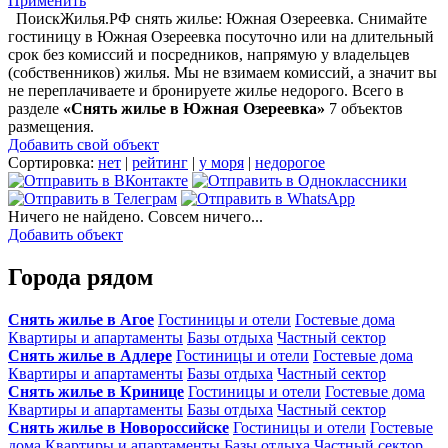
Применить
ПоискЖилья.РФ снять жилье: Южная Озереевка. Снимайте
гостиницу в Южная Озереевка посуточно или на длительный
срок без комиссий и посредников, напрямую у владельцев
(собственников) жилья. Мы не взимаем комиссий, а значит вы
не переплачиваете и бронируете жилье недорого. Всего в
разделе
«Снять жилье в Южная Озереевка»
7 объектов
размещения
.
Добавить свой объект
Сортировка:
нет
|
рейтинг
|
у моря
|
недорогое
Ничего не найдено. Совсем ничего...
Добавить объект
Города рядом
Снять жилье в Агое
Гостиницы и отели
Гостевые дома
Квартиры и апартаменты
Базы отдыха
Частный сектор
Снять жилье в Адлере
Гостиницы и отели
Гостевые дома
Квартиры и апартаменты
Базы отдыха
Частный сектор
Снять жилье в Кринице
Гостиницы и отели
Гостевые дома
Квартиры и апартаменты
Базы отдыха
Частный сектор
Снять жилье в Новороссийске
Гостиницы и отели
Гостевые
дома
Квартиры и апартаменты
Базы отдыха
Частный сектор