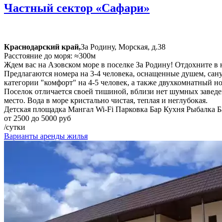
Частный сектор «Сафари»
Краснодарский край,
За Родину, Морская, д.38
Расстояние до моря: ≈300м
Ждем вас на Азовском море в поселке За Родину! Отдохните в
Предлагаются номера на 3-4 человека, оснащенные душем, сан
категории "комфорт" на 4-5 человек, а также двухкомнатный но
Поселок отличается своей тишиной, вблизи нет шумных заведе
место. Вода в море кристально чистая, теплая и неглубокая.
Детская площадка
Мангал
Wi-Fi
Парковка
Бар
Кухня
Рыбалка
Б
от 2500 до 5000 руб
/сутки
Варианты аренды жилья