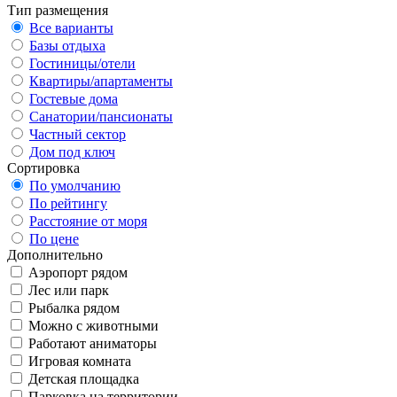
Тип размещения
Все варианты
Базы отдыха
Гостиницы/отели
Квартиры/апартаменты
Гостевые дома
Санатории/пансионаты
Частный сектор
Дом под ключ
Сортировка
По умолчанию
По рейтингу
Расстояние от моря
По цене
Дополнительно
Аэропорт рядом
Лес или парк
Рыбалка рядом
Можно с животными
Работают аниматоры
Игровая комната
Детская площадка
Парковка на территории