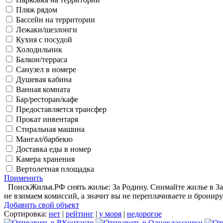
Пляж рядом
Бассейн на территории
Лежаки/шезлонги
Кухня с посудой
Холодильник
Балкон/терраса
Санузел в номере
Душевая кабина
Ванная комната
Бар/ресторан/кафе
Предоставляется трансфер
Прокат инвентаря
Стиральная машина
Мангал/барбекю
Доставка еды в номер
Камера хранения
Вертолетная площадка
Применить
ПоискЖилья.РФ снять жилье: За Родину. Снимайте жилье в За 
не взимаем комиссий, а значит вы не переплачиваете и брониру
Добавить свой объект
Сортировка:
нет
|
рейтинг
|
у моря
|
недорогое