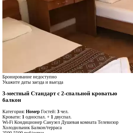
Бронирование недоступно
Укажите даты заезда и выезда
3-местный Стандарт с 2-спальной кроватью
балкон
Категория:
Номер
Гостей:
3
чел.
Кровати:
1
односпал. +
1
двуспал.
Wi-Fi
Кондиционер
Санузел
Душевая комната
Телевизор
Холодильник
Балкон/терраса
2500-5500 руб
/сутки