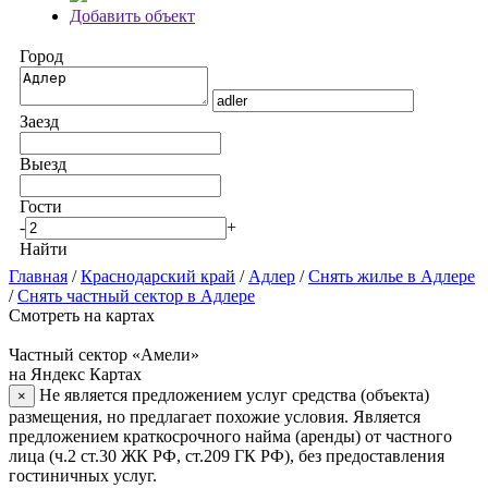
Добавить объект
Город
Заезд
Выезд
Гости
-
+
Найти
Главная
/
Краснодарский край
/
Адлер
/
Снять жилье в Адлере
/
Снять частный сектор в Адлере
Смотреть на картах
Частный сектор «Амели»
на Яндекс Картах
Не является предложением услуг средства (объекта)
×
размещения, но предлагает похожие условия. Является
предложением краткосрочного найма (аренды) от частного
лица (ч.2 ст.30 ЖК РФ, ст.209 ГК РФ), без предоставления
гостиничных услуг.