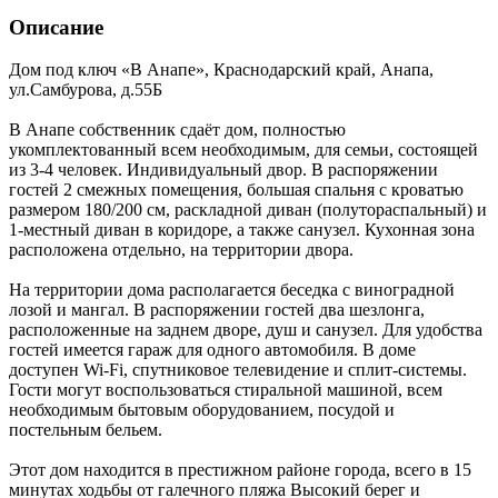
Описание
Дом под ключ «В Анапе»,
Краснодарский край
,
Анапа
,
ул.Самбурова, д.55Б
В Анапе собственник сдаёт дом, полностью
укомплектованный всем необходимым, для семьи, состоящей
из 3-4 человек. Индивидуальный двор. В распоряжении
гостей 2 смежных помещения, большая спальня с кроватью
размером 180/200 см, раскладной диван (полутораспальный) и
1-местный диван в коридоре, а также санузел. Кухонная зона
расположена отдельно, на территории двора.
На территории дома располагается беседка с виноградной
лозой и мангал. В распоряжении гостей два шезлонга,
расположенные на заднем дворе, душ и санузел. Для удобства
гостей имеется гараж для одного автомобиля. В доме
доступен Wi-Fi, спутниковое телевидение и сплит-системы.
Гости могут воспользоваться стиральной машиной, всем
необходимым бытовым оборудованием, посудой и
постельным бельем.
Этот дом находится в престижном районе города, всего в 15
минутах ходьбы от галечного пляжа Высокий берег и