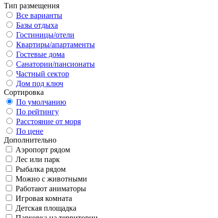
Тип размещения
Все варианты
Базы отдыха
Гостиницы/отели
Квартиры/апартаменты
Гостевые дома
Санатории/пансионаты
Частный сектор
Дом под ключ
Сортировка
По умолчанию
По рейтингу
Расстояние от моря
По цене
Дополнительно
Аэропорт рядом
Лес или парк
Рыбалка рядом
Можно с животными
Работают аниматоры
Игровая комната
Детская площадка
Парковка на территории