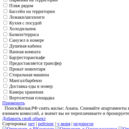
Пляж рядом
Бассейн на территории
Лежаки/шезлонги
Кухня с посудой
Холодильник
Балкон/терраса
Санузел в номере
Душевая кабина
Ванная комната
Бар/ресторан/кафе
Предоставляется трансфер
Прокат инвентаря
Стиральная машина
Мангал/барбекю
Доставка еды в номер
Камера хранения
Вертолетная площадка
Применить
ПоискЖилья.РФ снять жилье: Анапа. Снимайте апартаменты в 
взимаем комиссий, а значит вы не переплачиваете и бронируете
Добавить свой объект
Сортировка:
нет
|
рейтинг
|
у моря
|
недорогое