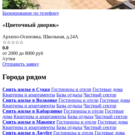
Бронирование по телефону
«Цветочный дворик»
Архипо-Осиповка, Школьная, д.24А
☆☆☆☆☆
0.0
от 2000 до 8000 руб
/сутки
Отправить заявку
Города рядом
Снять жилье в Сукко
Гостиницы и отели
Гостевые дома
Квартиры и апартаменты
Базы отдыха
Частный сектор
Снять жилье в Волконке
Гостиницы и отели
Гостевые дома
Квартиры и апартаменты
Базы отдыха
Частный сектор
Снять жилье в Кабардинке
Гостиницы и отели
Гостевые
дома
Квартиры и апартаменты
Базы отдыха
Частный сектор
Снять жилье в Макопсе
Гостиницы и отели
Гостевые дома
Квартиры и апартаменты
Базы отдыха
Частный сектор
Снять жилье в Джубге
Гостиницы и отели
Гостевые дома