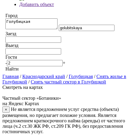
Добавить объект
Город
Заезд
Выезд
Гости
-
+
Найти
Главная
/
Краснодарский край
/
Голубицкая
/
Снять жилье в
Голубицкой
/
Снять частный сектор в Голубицкой
Смотреть на картах
Частный сектор «Ботаники»
на Яндекс Картах
Не является предложением услуг средства (объекта)
×
размещения, но предлагает похожие условия. Является
предложением краткосрочного найма (аренды) от частного
лица (ч.2 ст.30 ЖК РФ, ст.209 ГК РФ), без предоставления
гостиничных услуг.