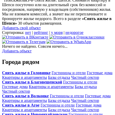
ПоискЖилья.РФ снять жилье: Шепси. Снимайте квартиру в
Шепси посуточно или на длительный срок без комиссий и
посредников, напрямую у владельцев (собственников) жилья.
Мы не взимаем комиссий, а значит вы не переплачиваете и
бронируете жилье недорого. Всего в разделе
«Снять жилье в
Шепси»
30 объектов размещения
.
Добавить свой объект
Сортировка:
нет
|
рейтинг
|
у моря
|
недорогое
Ничего не найдено. Совсем ничего...
Добавить объект
Города рядом
Снять жилье в Головинке
Гостиницы и отели
Гостевые дома
Квартиры и апартаменты
Базы отдыха
Частный сектор
Снять жилье в Благовещенской
Гостиницы и отели
Гостевые дома
Квартиры и апартаменты
Базы отдыха
Частный сектор
Снять жилье в Волконке
Гостиницы и отели
Гостевые дома
Квартиры и апартаменты
Базы отдыха
Частный сектор
Снять жилье в Агое
Гостиницы и отели
Гостевые дома
Квартиры и апартаменты
Базы отдыха
Частный сектор
Снять жилье в Новомихайловском
Гостиницы и отели