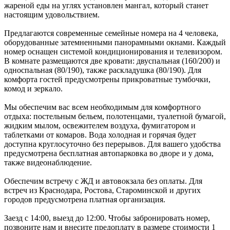
жареной еды на углях установлен мангал, который станет
настоящим удовольствием.
Предлагаются современные семейные номера на 4 человека,
оборудованные затемненными панорамными окнами. Каждый
номер оснащен системой кондиционирования и телевизором.
В комнате размещаются две кровати: двуспальная (160/200) и
односпальная (80/190), также раскладушка (80/190). Для
комфорта гостей предусмотрены прикроватные тумбочки,
комод и зеркало.
Мы обеспечим вас всем необходимым для комфортного
отдыха: постельным бельем, полотенцами, туалетной бумагой,
жидким мылом, освежителем воздуха, фумигатором и
таблетками от комаров. Вода холодная и горячая будет
доступна круглосуточно без перерывов. Для вашего удобства
предусмотрена бесплатная автопарковка во дворе и у дома,
также видеонаблюдение.
Обеспечим встречу с ЖД и автовокзала без оплаты. Для
встреч из Краснодара, Ростова, Староминской и других
городов предусмотрена платная организация.
Заезд с 14:00, выезд до 12:00. Чтобы забронировать номер,
позвоните нам и внесите предоплату в размере стоимости 1