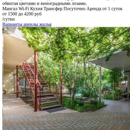
обвитая цветами и виноградными лозами.
Мангал
Wi-Fi
Кухня
Трансфер
Посуточно
Аренда от 1 суток
от 1500 до 4200 руб
/сутки
Варианты аренды жилья