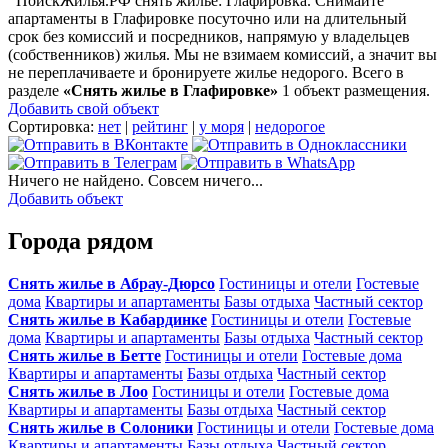
ПоискЖилья.РФ снять жилье: Глафировка. Снимайте
апартаменты в Глафировке посуточно или на длительный
срок без комиссий и посредников, напрямую у владельцев
(собственников) жилья. Мы не взимаем комиссий, а значит вы
не переплачиваете и бронируете жилье недорого. Всего в
разделе
«Снять жилье в Глафировке»
1 объект размещения
.
Добавить свой объект
Сортировка:
нет
|
рейтинг
|
у моря
|
недорогое
Ничего не найдено. Совсем ничего...
Добавить объект
Города рядом
Снять жилье в Абрау-Дюрсо
Гостиницы и отели
Гостевые
дома
Квартиры и апартаменты
Базы отдыха
Частный сектор
Снять жилье в Кабардинке
Гостиницы и отели
Гостевые
дома
Квартиры и апартаменты
Базы отдыха
Частный сектор
Снять жилье в Бетте
Гостиницы и отели
Гостевые дома
Квартиры и апартаменты
Базы отдыха
Частный сектор
Снять жилье в Лоо
Гостиницы и отели
Гостевые дома
Квартиры и апартаменты
Базы отдыха
Частный сектор
Снять жилье в Солоники
Гостиницы и отели
Гостевые дома
Квартиры и апартаменты
Базы отдыха
Частный сектор