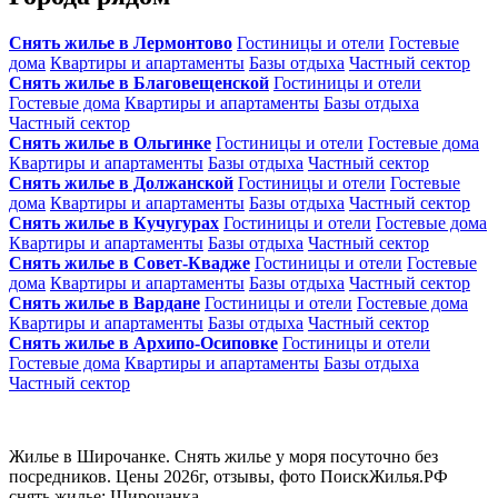
Снять жилье в Лермонтово
Гостиницы и отели
Гостевые
дома
Квартиры и апартаменты
Базы отдыха
Частный сектор
Снять жилье в Благовещенской
Гостиницы и отели
Гостевые дома
Квартиры и апартаменты
Базы отдыха
Частный сектор
Снять жилье в Ольгинке
Гостиницы и отели
Гостевые дома
Квартиры и апартаменты
Базы отдыха
Частный сектор
Снять жилье в Должанской
Гостиницы и отели
Гостевые
дома
Квартиры и апартаменты
Базы отдыха
Частный сектор
Снять жилье в Кучугурах
Гостиницы и отели
Гостевые дома
Квартиры и апартаменты
Базы отдыха
Частный сектор
Снять жилье в Совет-Квадже
Гостиницы и отели
Гостевые
дома
Квартиры и апартаменты
Базы отдыха
Частный сектор
Снять жилье в Вардане
Гостиницы и отели
Гостевые дома
Квартиры и апартаменты
Базы отдыха
Частный сектор
Снять жилье в Архипо-Осиповке
Гостиницы и отели
Гостевые дома
Квартиры и апартаменты
Базы отдыха
Частный сектор
Жилье в Широчанке. Снять жилье у моря посуточно без
посредников. Цены 2026г, отзывы, фото ПоискЖилья.РФ
снять жилье: Широчанка.