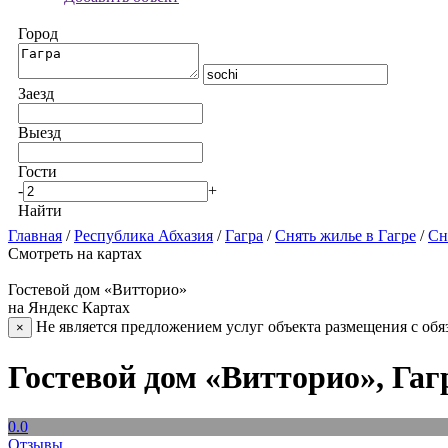
Город
Заезд
Выезд
Гости
-
+
Найти
Главная
/
Республика Абхазия
/
Гагра
/
Снять жилье в Гагре
/
Сн
Смотреть на картах
Гостевой дом «Витторио»
на Яндекс Картах
Не является предложением услуг объекта размещения с обя
×
Гостевой дом «Витторио», Гаг
0.0
Отзывы