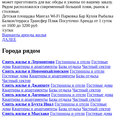
может приготовить для вас обеды и ужины по вашему заказу.
Рядом расположился современный большой пляж, рынок и
столовые.
Детская площадка
Мангал
Wi-Fi
Парковка
Бар
Кухня
Рыбалка
Балкон/терраса
Трансфер
Пляж
Посуточно
Аренда от 1 суток
от 1600 до 3200 руб
/сутки
Варианты аренды жилья
ДАЛЕЕ
Города рядом
Снять жилье в Лермонтово
Гостиницы и отели
Гостевые
дома
Квартиры и апартаменты
Базы отдыха
Частный сектор
Снять жилье в Новомихайловском
Гостиницы и отели
Гостевые дома
Квартиры и апартаменты
Базы отдыха
Частный сектор
Снять жилье в Джанхоте
Гостиницы и отели
Гостевые дома
Квартиры и апартаменты
Базы отдыха
Частный сектор
Снять жилье в Дагомысе
Гостиницы и отели
Гостевые дома
Квартиры и апартаменты
Базы отдыха
Частный сектор
Снять жилье в Бухта Инал
Гостиницы и отели
Гостевые
дома
Квартиры и апартаменты
Базы отдыха
Частный сектор
Снять жилье в Мысхако
Гостиницы и отели
Гостевые дома