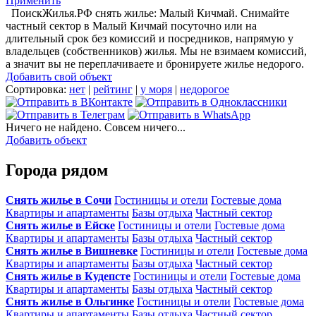
Применить
ПоискЖилья.РФ снять жилье: Малый Кичмай. Снимайте
частный сектор в Малый Кичмай посуточно или на
длительный срок без комиссий и посредников, напрямую у
владельцев (собственников) жилья. Мы не взимаем комиссий,
а значит вы не переплачиваете и бронируете жилье недорого.
Добавить свой объект
Сортировка:
нет
|
рейтинг
|
у моря
|
недорогое
Ничего не найдено. Совсем ничего...
Добавить объект
Города рядом
Снять жилье в Сочи
Гостиницы и отели
Гостевые дома
Квартиры и апартаменты
Базы отдыха
Частный сектор
Снять жилье в Ейске
Гостиницы и отели
Гостевые дома
Квартиры и апартаменты
Базы отдыха
Частный сектор
Снять жилье в Вишневке
Гостиницы и отели
Гостевые дома
Квартиры и апартаменты
Базы отдыха
Частный сектор
Снять жилье в Кудепсте
Гостиницы и отели
Гостевые дома
Квартиры и апартаменты
Базы отдыха
Частный сектор
Снять жилье в Ольгинке
Гостиницы и отели
Гостевые дома
Квартиры и апартаменты
Базы отдыха
Частный сектор