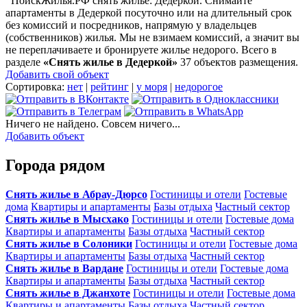
ПоискЖилья.РФ снять жилье: Дедеркой. Снимайте
апартаменты в Дедеркой посуточно или на длительный срок
без комиссий и посредников, напрямую у владельцев
(собственников) жилья. Мы не взимаем комиссий, а значит вы
не переплачиваете и бронируете жилье недорого. Всего в
разделе
«Снять жилье в Дедеркой»
37 объектов размещения
.
Добавить свой объект
Сортировка:
нет
|
рейтинг
|
у моря
|
недорогое
Ничего не найдено. Совсем ничего...
Добавить объект
Города рядом
Снять жилье в Абрау-Дюрсо
Гостиницы и отели
Гостевые
дома
Квартиры и апартаменты
Базы отдыха
Частный сектор
Снять жилье в Мысхако
Гостиницы и отели
Гостевые дома
Квартиры и апартаменты
Базы отдыха
Частный сектор
Снять жилье в Солоники
Гостиницы и отели
Гостевые дома
Квартиры и апартаменты
Базы отдыха
Частный сектор
Снять жилье в Вардане
Гостиницы и отели
Гостевые дома
Квартиры и апартаменты
Базы отдыха
Частный сектор
Снять жилье в Джанхоте
Гостиницы и отели
Гостевые дома
Квартиры и апартаменты
Базы отдыха
Частный сектор